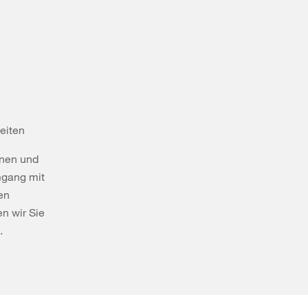
eiten
nnen und
mgang mit
hen
en wir Sie
.