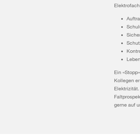
Elektrofach
Auftr
Schul
Sicher
Schut
Kontr
Leben
Ein «Stopp»
Kollegen er
Elektrizität
Faltprospek
gerne auf 