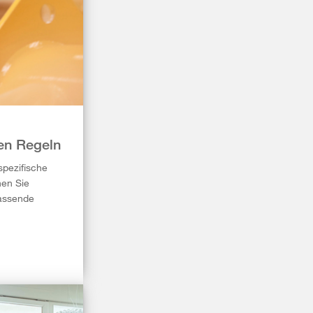
gen Regeln
spezifische
nen Sie
passende