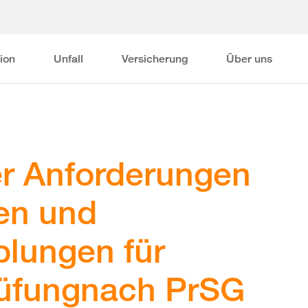
ion
Unfall
Versicherung
Über uns
er Anforderungen
len und
plungen für
üfungnach PrSG