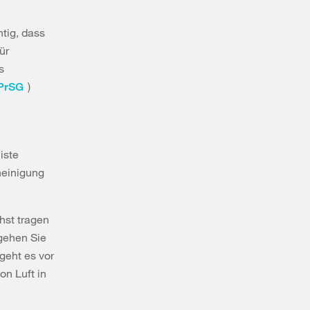
htig, dass
ür
s
)
PrSG
iste
heinigung
hst tragen
gehen Sie
 geht es vor
n Luft in