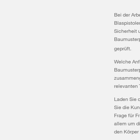
Bei der Arb
Blaspistol
Sicherheit 
Baumusterp
geprüft.
Welche Anfo
Baumusterpr
zusammengef
relevanten
Laden Sie d
Sie die Ku
Frage für F
allem um d
den Körper 