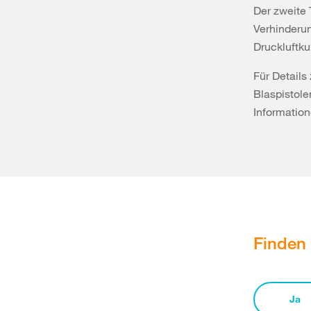
Der zweite 
Verhinderu
Druckluftk
Für Detail
Blaspistole
Information
Finden 
Ja