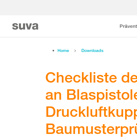
Prävent
Home
Downloads
Checkliste d
an Blaspisto
Druckluftkup
Baumusterpr