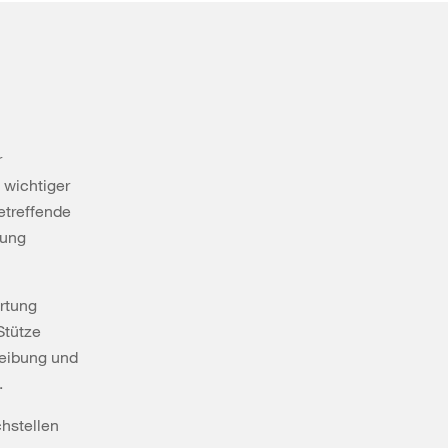
r
 wichtiger
etreffende
dung
ortung
Stütze
reibung und
.
hstellen