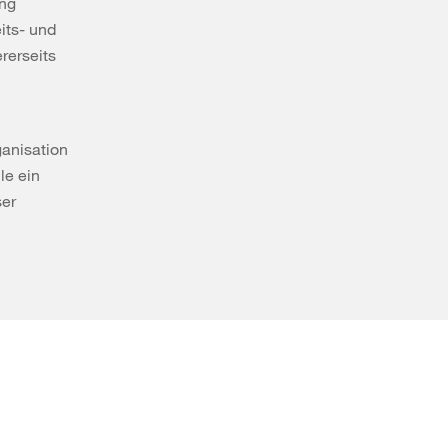
ung
its- und
rerseits
ganisation
le ein
ser