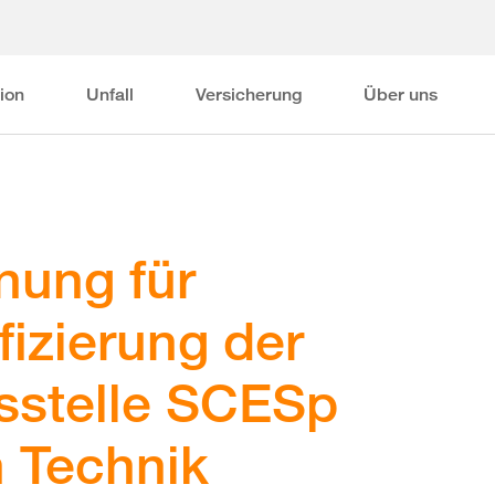
ion
Unfall
Versicherung
Über uns
nung für
fizierung der
gsstelle SCESp
h Technik