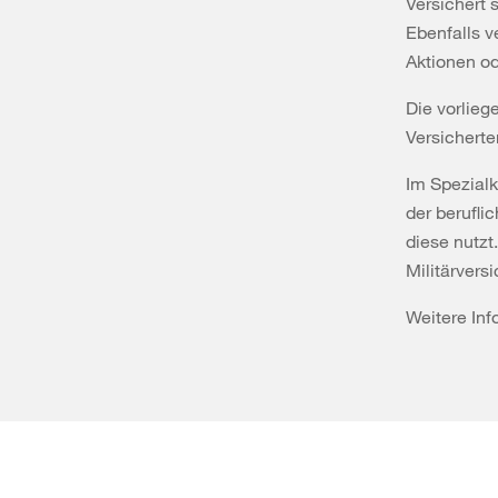
Versichert s
Ebenfalls v
Aktionen o
Die vorlieg
Versicherte
Im Spezialk
der berufli
diese nutzt.
Militärvers
Weitere In