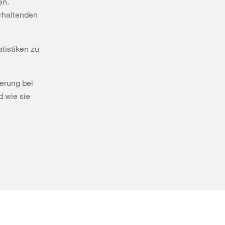
en.
erhaltenden
atistiken zu
herung bei
d wie sie