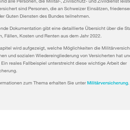
ind alle Personen, die Militär-, Zivilschutz- und Zivildienst leist
ersichert sind Personen, die an Schweizer Einsätzen, friedens
der Guten Diensten des Bundes teilnehmen.
ende Dokumentation gibt eine detaillierte Übersicht über die St
n, Fällen, Kosten und Renten aus dem Jahr 2022.
apitel wird aufgezeigt, welche Möglichkeiten die Militärversic
chen und sozialen Wiedereingliederung von Versicherten hat un
 Ein reales Fallbeispiel unterstreicht diese wichtige Arbeit der
icherung.
formationen zum Thema erhalten Sie unter
.
Militärversicherung