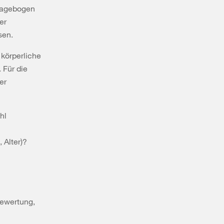
ragebogen
er
sen.
 körperliche
 Für die
er
hl
 Alter)?
bewertung,