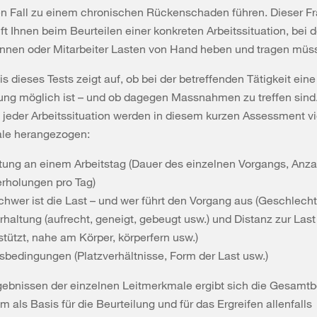
n Fall zu einem chronischen Rückenschaden führen. Dieser F
lft Ihnen beim Beurteilen einer konkreten Arbeitssituation, bei d
innen oder Mitarbeiter Lasten von Hand heben und tragen müs
s dieses Tests zeigt auf, ob bei der betreffenden Tätigkeit eine
ng möglich ist – und ob dagegen Massnahmen zu treffen sind.
 jeder Arbeitssituation werden in diesem kurzen Assessment vi
le herangezogen:
tung an einem Arbeitstag (Dauer des einzelnen Vorgangs, Anza
rholungen pro Tag)
chwer ist die Last – und wer führt den Vorgang aus (Geschlecht,
rhaltung (aufrecht, geneigt, gebeugt usw.) und Distanz zur Last
stützt, nahe am Körper, körperfern usw.)
tsbedingungen (Platzverhältnisse, Form der Last usw.)
gebnissen der einzelnen Leitmerkmale ergibt sich die Gesamt
m als Basis für die Beurteilung und für das Ergreifen allenfalls