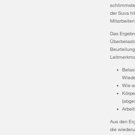
schlimmste
der Suva hi
Mitarbeiter
Das Ergebni
Überbelastu
Beurteilung
Leitmerkma
Belas
Wiede
Wie s
Körpe
(abge
Arbei
Aus den Er
die wiederu