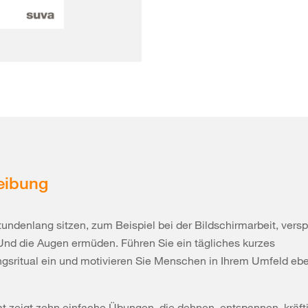
eibung
undenlang sitzen, zum Beispiel bei der Bildschirmarbeit, vers
 Und die Augen ermüden. Führen Sie ein tägliches kurzes
sritual ein und motivieren Sie Menschen in Ihrem Umfeld ebe
t zeigt zehn einfache Übungen, die dehnen, entspannen, kräft