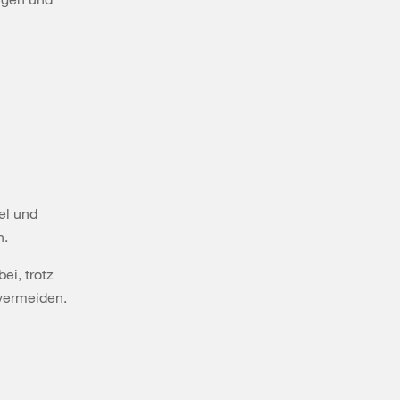
el und
n.
ei, trotz
vermeiden.