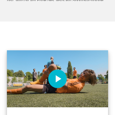
bist, wird dir am Ende des Tests ein Sportpsychologe
Tipps verraten, wie du deinen Typen im Spiel
gewinnbringend einsetzen kannst. Dabei erfährst du,
wie in hitzigen Situationen fair und nicht gefährlich
gespielt wird. Dies immer mit dem Ziel, dass am Ende
des Spiels alle gewinnen. Damit hilfst du aktiv mit,
Unfälle auf den Fussballplätzen zu vermeiden.
Ihre Daten werden nur statistisch ausgewertet. Es
werden keine personenbezogene Daten gespeichert.
Die Suva kann keine Rückschlüsse zwischen der
teilnehmenden Person und den gegebenen Antworten
ziehen.