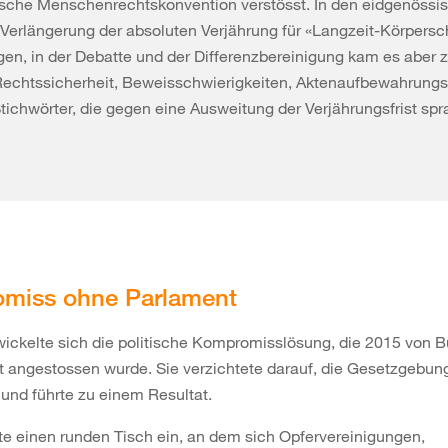
ische Menschenrechtskonvention verstösst. In den eidgenössi
Verlängerung der absoluten Verjährung für «Langzeit-Körpers
en, in der Debatte und der Differenzbereinigung kam es aber 
 Rechtssicherheit, Beweisschwierigkeiten, Aktenaufbewahrungsp
tichwörter, die gegen eine Ausweitung der Verjährungsfrist sp
miss ohne Parlament
ickelte sich die politische Kompromisslösung, die 2015 von 
t angestossen wurde. Sie verzichtete darauf, die Gesetzgebun
und führte zu einem Resultat.
te einen runden Tisch ein, an dem sich Opfervereinigungen,