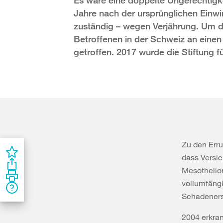
Es wäre eine doppelte Ungerechtigkei
Jahre nach der ursprünglichen Einw
zuständig – wegen Verjährung. Um d
Betroffenen in der Schweiz an eine
getroffen. 2017 wurde die Stiftung 
Zu den Err
dass Versic
Mesotheliom
vollumfängl
Schadeners
2004 erkran