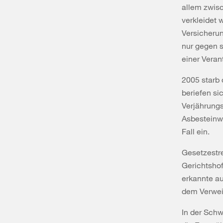
allem zwisc
verkleidet 
Versicherun
nur gegen 
einer Veran
2005 starb
beriefen si
Verjährungs
Asbesteinwi
Fall ein.
Gesetzestre
Gerichtshof
erkannte au
dem Verweis
In der Schw