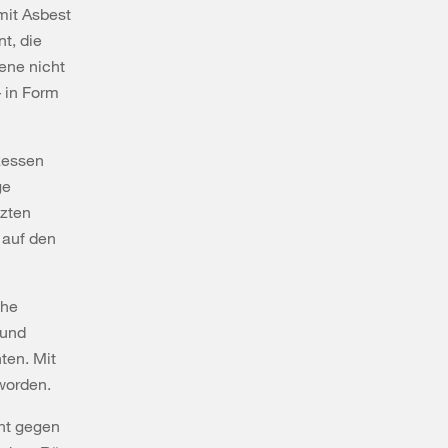
mit Asbest
t, die
ene nicht
 in Form
zessen
ge
tzten
 auf den
che
 und
ten. Mit
 worden.
cht gegen