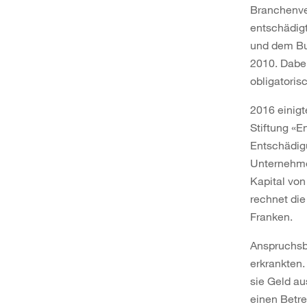
Branchenve
entschädigt
und dem Bun
2010. Dabei
obligatoris
2016 einigt
Stiftung «E
Entschädigu
Unternehmen
Kapital von
rechnet die
Franken.
Anspruchsb
erkrankten.
sie Geld au
einen Betre