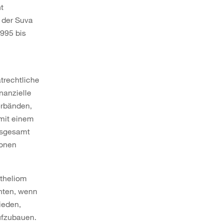
t
 der Suva
995 bis
atrechtliche
nanzielle
erbänden,
 mit einem
Insgesamt
ionen
otheliom
chten, wenn
ieden,
ufzubauen.