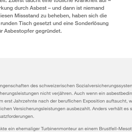
t: Zuerst taucht eine tödliche Krankheit auf –
irkung durch Asbest – und dann ist niemand
iesen Missstand zu beheben, haben sich die
n runden Tisch gesetzt und eine Sonderlösung
für Asbestopfer gegründet.
ungenschaften des schweizerischen Sozialversicherungssystem
herungsleistungen nicht verjähren. Auch wenn ein asbestbedi
 erst Jahrzehnte nach der beruflichen Exposition auftaucht, 
ichen Versicherungsleistungen ausbezahlt. Anders verhält es s
atzforderungen.
kte ein ehemaliger Turbinenmonteur an einem Brustfell-Mesot