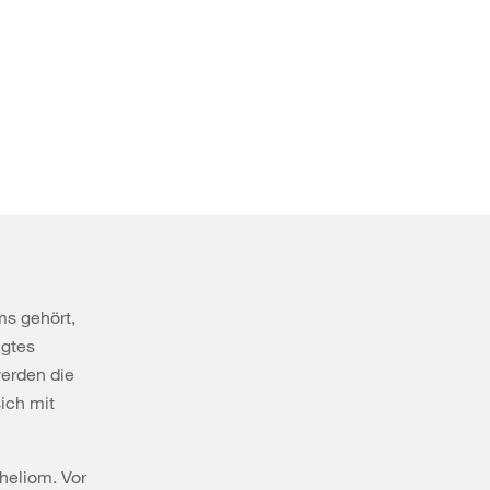
s gehört,
ngtes
werden die
ich mit
heliom. Vor