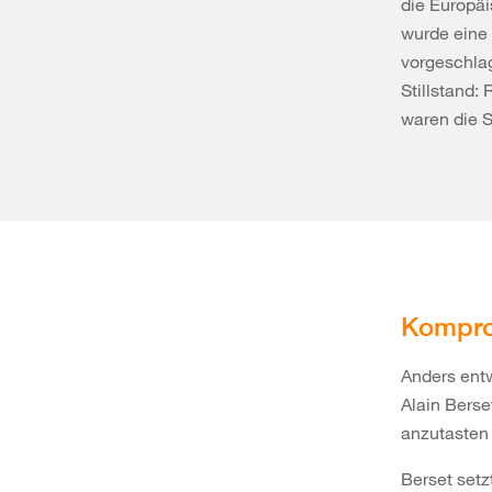
die Europä
wurde eine 
vorgeschlag
Stillstand:
waren die S
Kompro
Anders entw
Alain Berse
anzutasten 
Berset setz