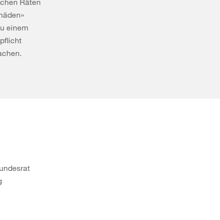
schen Räten
chäden»
zu einem
flicht
rachen.
Bundesrat
g