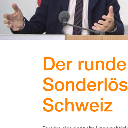
Der runde
Sonderlös
Schweiz