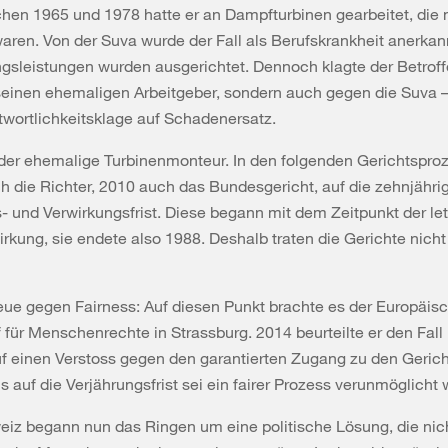
hen 1965 und 1978 hatte er an Dampfturbinen gearbeitet, die 
waren. Von der Suva wurde der Fall als Berufskrankheit anerkann
gsleistungen wurden ausgerichtet. Dennoch klagte der Betroff
seinen ehemaligen Arbeitgeber, sondern auch gegen die Suva –
twortlichkeitsklage auf Schadenersatz.
 der ehemalige Turbinenmonteur. In den folgenden Gerichtspro
ch die Richter, 2010 auch das Bundesgericht, auf die zehnjähri
- und Verwirkungsfrist. Diese begann mit dem Zeitpunkt der le
rkung, sie endete also 1988. Deshalb traten die Gerichte nicht
ue gegen Fairness: Auf diesen Punkt brachte es der Europäis
 für Menschenrechte in Strassburg. 2014 beurteilte er den Fall
f einen Verstoss gegen den garantierten Zugang zu den Gerich
 auf die Verjährungsfrist sei ein fairer Prozess verunmöglicht
eiz begann nun das Ringen um eine politische Lösung, die ni