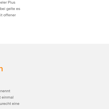
eler Pius
bei gelte es
t offener
n
 nennt
t einmal
urecht eine