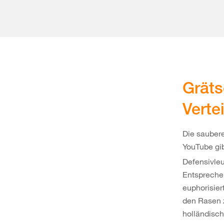
Gräts
Verte
Die saubere
YouTube gi
Defensivleu
Entsprechen
euphorisier
den Rasen z
holländisc