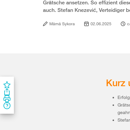
Grätsche ansetzen. So effizient diese
auch. Stefan Knezević, Verteidiger b
Mämä Sykora
02.06.2025
c
Kurz 
Erfolg
Gräts
geahn
Stefa