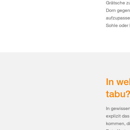
Grätsche zu
Dorn gegen 
aufzupassen
Sohle oder
In we
tabu
In gewissen
explizit da
kommen, di