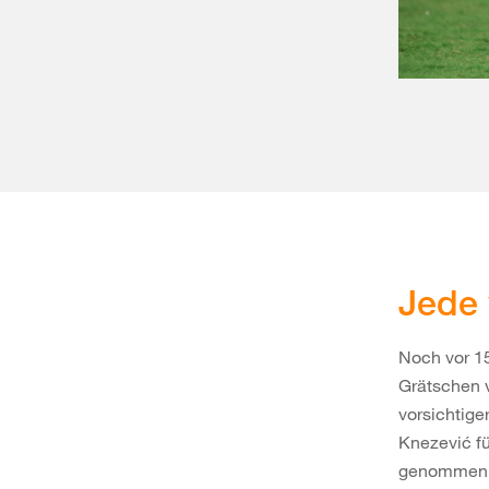
Jede 
Noch vor 15
Grätschen v
vorsichtige
Knezević fü
genommen wi