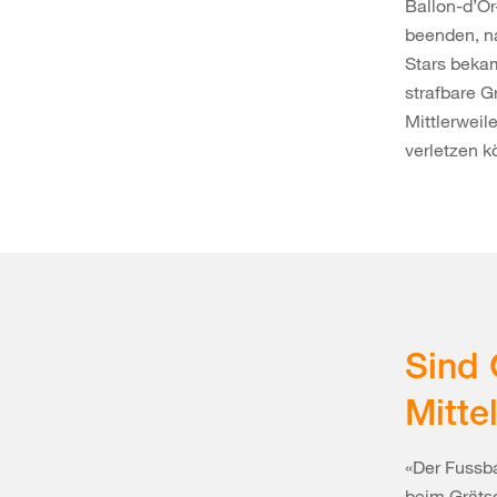
Ballon-d’Or
beenden, n
Stars bekam
strafbare G
Mittlerweil
verletzen k
Sind 
Mitte
«Der Fussba
beim Grätsc