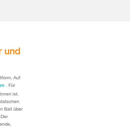
r und
tform. Auf
. Für
ren
innen ist.
klatschen
n Ball über
 Der
ende,