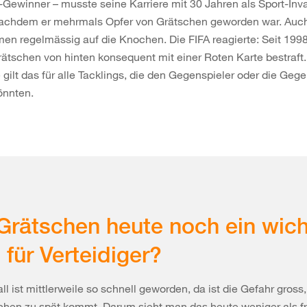
-Gewinner – musste seine Karriere mit 30 Jahren als Sport-Inva
achdem er mehrmals Opfer von Grätschen geworden war. Auc
en regelmässig auf die Knochen. Die FIFA reagierte: Seit 199
rätschen von hinten konsequent mit einer Roten Karte bestraft.
e gilt das für alle Tacklings, die den Gegenspieler oder die Gege
önnten.
Grätschen heute noch ein wich
l für Verteidiger?
ll ist mittlerweile so schnell geworden, da ist die Gefahr gros
hen zu spät kommt. Darum sieht man das heute weniger als fr