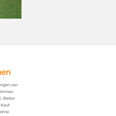
hen
zungen von
gerinnen
t. Stefan
n Kauf
 ohne