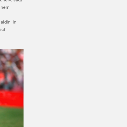
einem
ldini in
lsch