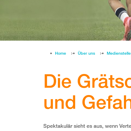
Home
Über uns
Medienstell
Die Gräts
und Gefah
Spektakulär sieht es aus, wenn Vert