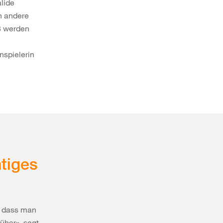
lide
h andere
8 werden
nspielerin
tiges
s, dass man
üher», sagt