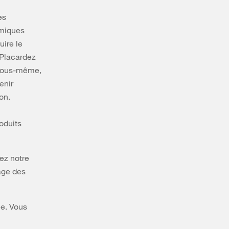
es
imiques
uire le
 Placardez
t vous-même,
enir
on.
oduits
ez notre
age des
ce. Vous