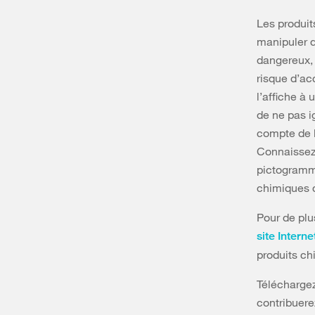
Les produit
manipuler d
dangereux, 
risque d’ac
l’affiche à
de ne pas i
compte de l
Connaissez
pictogramme
chimiques d
Pour de plu
site Interne
produits ch
Téléchargez
contribuere