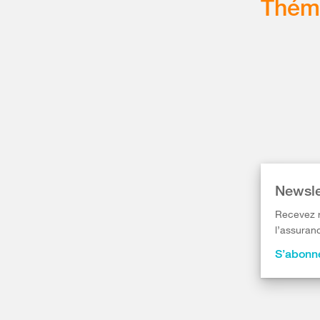
Thém
Newsle
Recevez r
l’assuranc
S’abonne