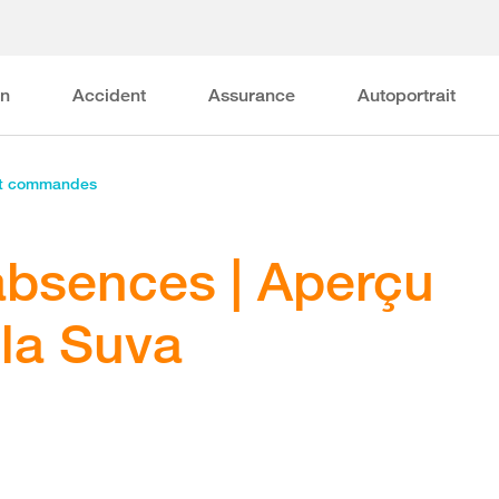
on
Accident
Assurance
Autoportrait
et commandes
absences | Aperçu
 la Suva