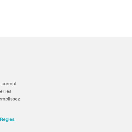
us permet
er les
emplissez
Règles