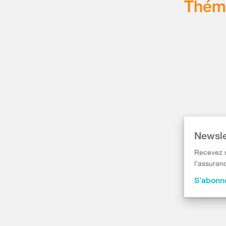
Thém
Newsle
Recevez r
l’assuranc
S’abonne