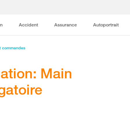
on
Accident
Assurance
Autoportrait
et commandes
gation: Main
gatoire