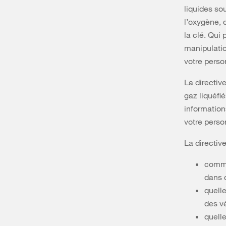
liquides so
l’oxygène, 
la clé. Qui 
manipulati
votre perso
La directiv
gaz liquéf
information
votre perso
La directiv
comme
dans d
quelle
des vé
quelle