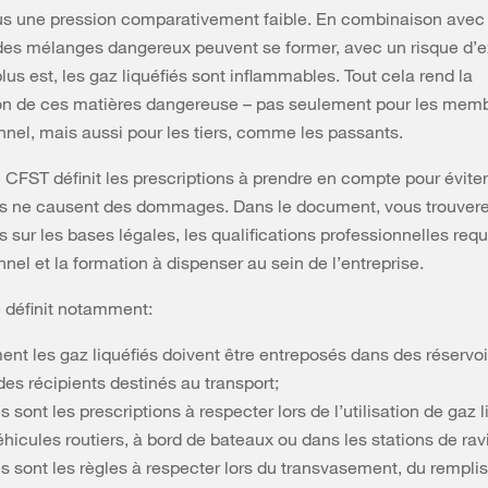
us une pression comparativement faible. En combinaison avec l
des mélanges dangereux peuvent se former, avec un risque d’e
plus est, les gaz liquéfiés sont inflammables. Tout cela rend la
on de ces matières dangereuse – pas seulement pour les mem
nnel, mais aussi pour les tiers, comme les passants.
e CFST définit les prescriptions à prendre en compte pour éviter
iés ne causent des dommages. Dans le document, vous trouver
s sur les bases légales, les qualifications professionnelles req
nnel et la formation à dispenser au sein de l’entreprise.
e définit notamment:
nt les gaz liquéfiés doivent être entreposés dans des réservoir
es récipients destinés au transport;
s sont les prescriptions à respecter lors de l’utilisation de gaz l
hicules routiers, à bord de bateaux ou dans les stations de rav
s sont les règles à respecter lors du transvasement, du rempli