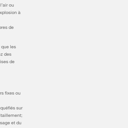
’air ou
xplosion à
bres de
 que les
ez des
uises de
s fixes ou
iquéfiés sur
itaillement;
ssage et du