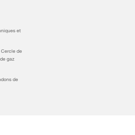
hniques et
n Cercle de
s de gaz
andons de