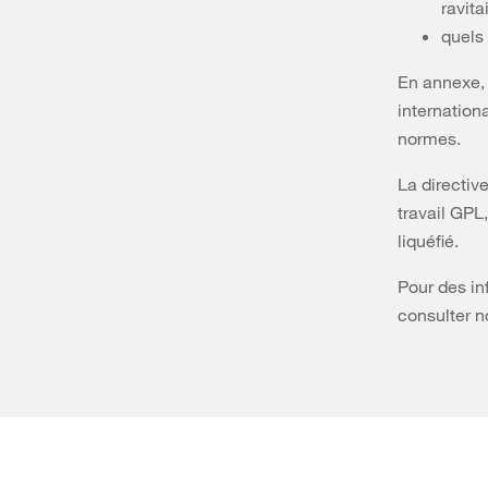
ravita
quels
En annexe, 
internation
normes.
La directiv
travail GPL,
liquéfié.
Pour des in
consulter 