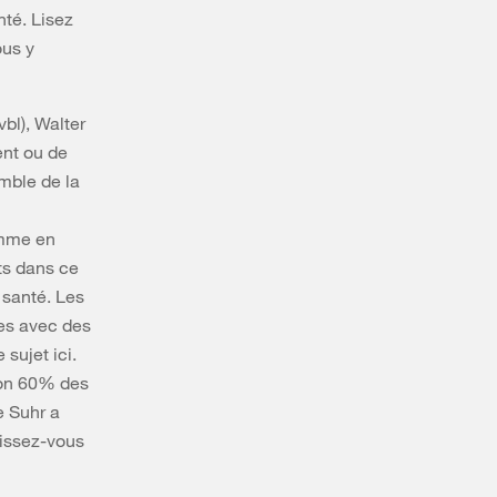
nté. Lisez
ous y
bl), Walter
nt ou de
mble de la
omme en
ts dans ce
 santé. Les
es avec des
sujet ici.
iron 60% des
e Suhr a
aissez-vous