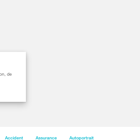
on, de
Accident
Assurance
Autoportrait