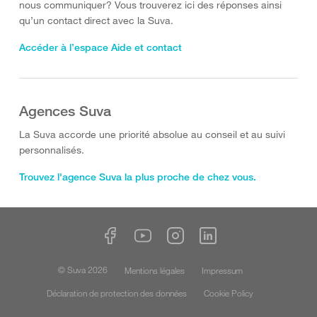
nous communiquer? Vous trouverez ici des réponses ainsi
qu’un contact direct avec la Suva.
Accéder à l’espace Aide et contact
Agences Suva
La Suva accorde une priorité absolue au conseil et au suivi
personnalisés.
Trouvez l'agence Suva la plus proche de chez vous.
© Suva 2026
Mentions légales
Impressum
Déclaration de protection des données
Cookie Policy