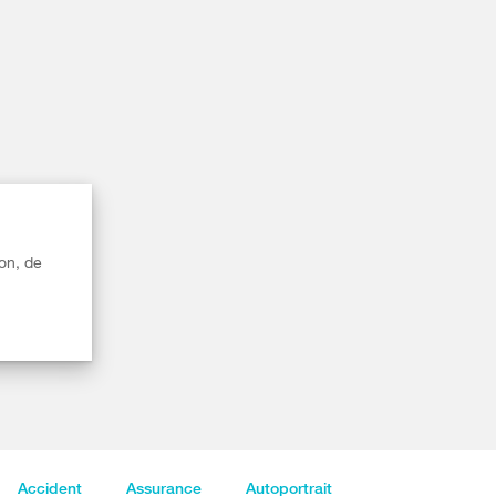
on, de
Accident
Assurance
Autoportrait