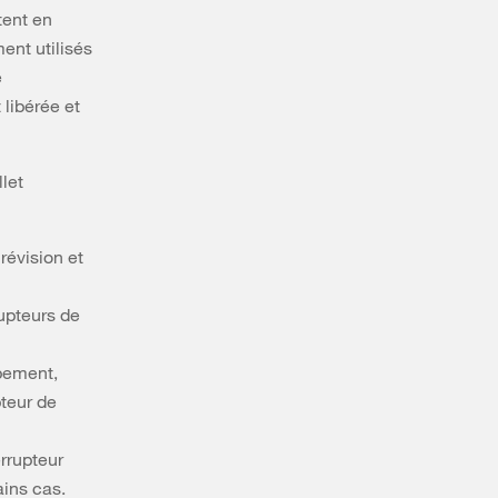
tent en
ent utilisés
e
libérée et
let
 révision et
rupteurs de
pement,
pteur de
errupteur
ains cas.