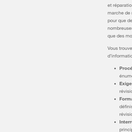
et réparati
marche de m
pour que de
nombreuses 
que des mo
Vous trouve
d’informati
Procé
énumé
Exige
révisi
Forma
défini
révisi
Inter
princi