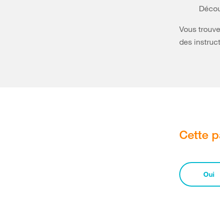
Décou
Vous trouve
des instruc
Cette p
Oui