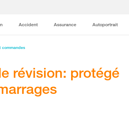
on
Accident
Assurance
Autoportrait
et commandes
de révision: protégé
émarrages