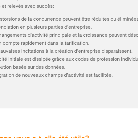
 et relevés avec succès:
istorsions de la concurrence peuvent être réduites ou éliminées
enciation en plusieurs parties d’entreprise.
hangements d’activité principale et la croissance peuvent dés
n compte rapidement dans la tarification.
uvaises incitations à la création d’entreprise disparaissent.
ité initiale est dissipée grâce aux codes de profession individu
ibution basée sur des données.
gration de nouveaux champs d’activité est facilitée.
age vous a-t-elle été utile?