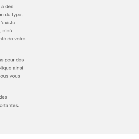
 à des
on du type,
n’existe
, d’où
nté de votre
ns pour des
lique ainsi
 nous vous
 des
ortantes.