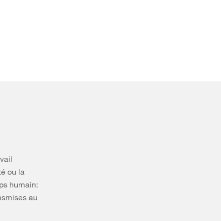
vail
té ou la
orps humain:
ansmises au