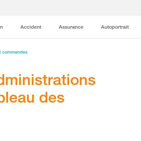
on
Accident
Assurance
Autoportrait
et commandes
dministrations
bleau des