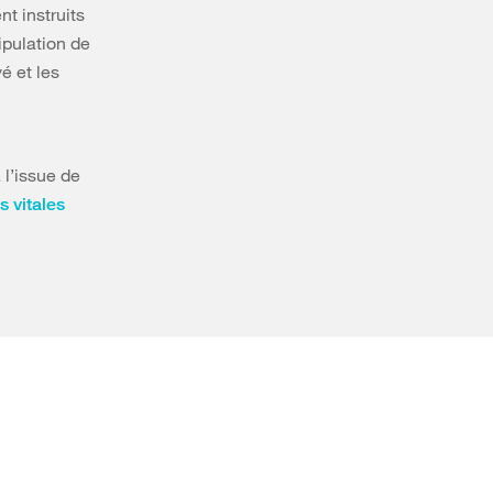
t instruits
ipulation de
é et les
 l’issue de
s vitales