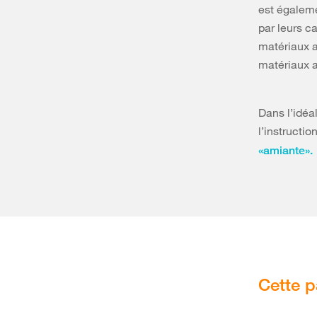
est égaleme
par leurs c
matériaux am
matériaux a
Dans l’idéal
l’instructi
«amiante».
Cette p