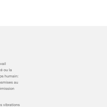
vail
té ou la
orps humain:
ansmises au
’émission
s vibrations