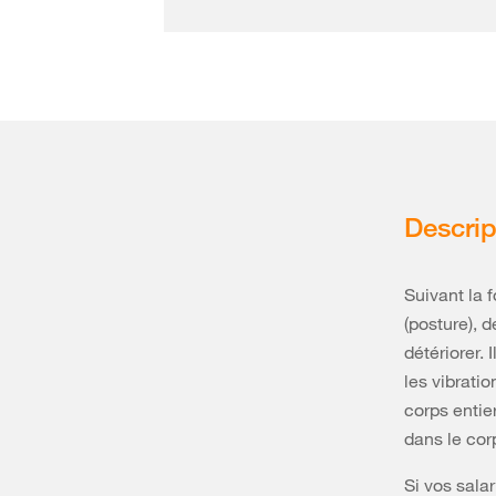
Descrip
Suivant la 
(posture), d
détériorer. 
les vibrati
corps entie
dans le cor
Si vos sala