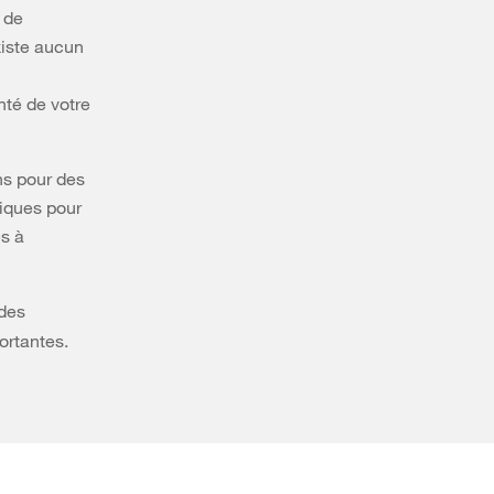
 de
existe aucun
nté de votre
ns pour des
piques pour
es à
 des
ortantes.