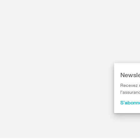
Newsle
Recevez r
l’assuranc
S’abonne