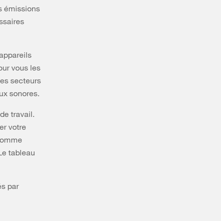
es émissions
ssaires
appareils
our vous les
les secteurs
ux sonores.
e travail.
er votre
s comme
 Le tableau
és par