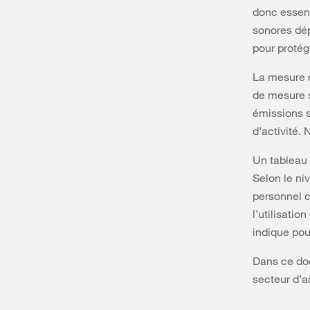
donc essent
sonores dép
pour protég
La mesure d
de mesure s
émissions s
d’activité.
Un tableau 
Selon le ni
personnel c
l’utilisati
indique pou
Dans ce doc
secteur d’ac