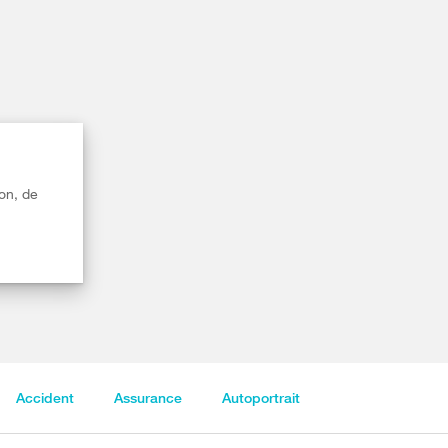
on, de
Accident
Assurance
Autoportrait