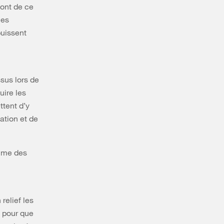
sont de ce
les
puissent
sus lors de
uire les
ttent d’y
cation et de
omme des
relief les
n pour que