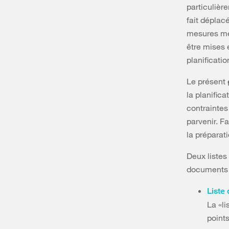
particulièr
fait déplac
mesures mén
être mises 
planificatio
Le présent
la planifica
contraintes
parvenir. Fa
la préparati
Deux listes
documents s
Liste 
La «li
points