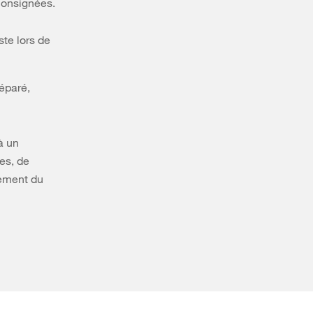
 consignées.
ste lors de
éparé,
à un
es, de
sement du