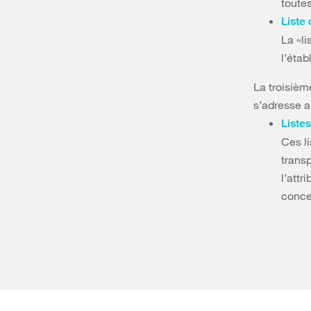
toute
Liste
La «li
l’éta
La troisiè
s’adresse a
Liste
Ces li
transp
l’attr
conce