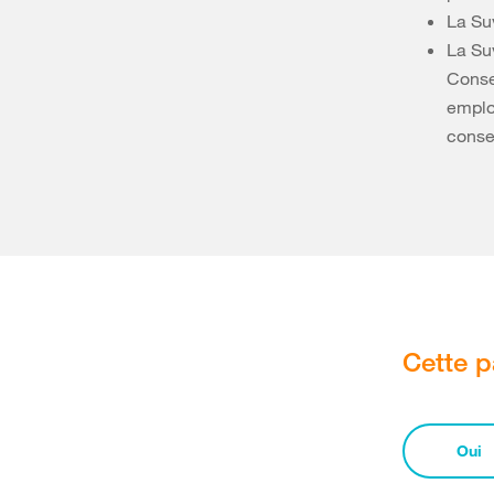
La Su
La Su
Conse
employ
conse
Cette p
Oui