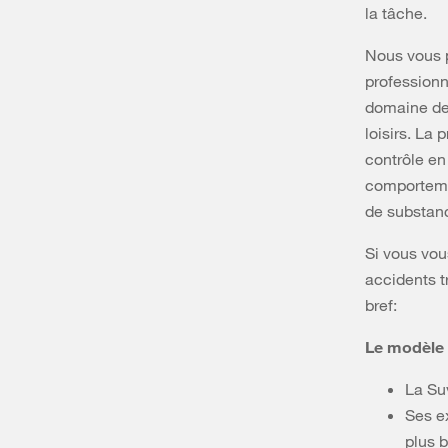
la tâche.
Nous vous 
professionn
domaine de 
loisirs. La 
contrôle en
comportemen
de substanc
Si vous vou
accidents t
bref:
Le modèle S
La Suv
Ses e
plus 