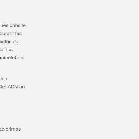
qués dans le
durant les
listes de
ur les
anipulation
 les
Notre ADN en
 de primes