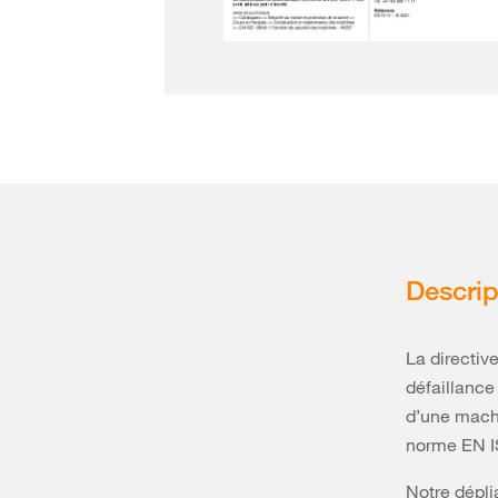
Descrip
La directiv
défaillance
d’une machi
norme EN I
Notre dépli