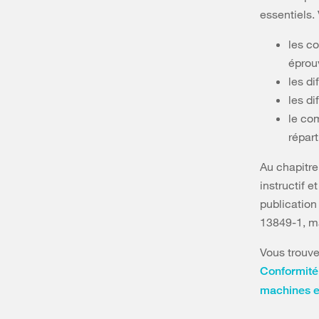
essentiels.
les c
éprou
les di
les di
le co
répart
Au chapitre
instructif e
publication
13849-1, ma
Vous trouve
Conformité
machines 