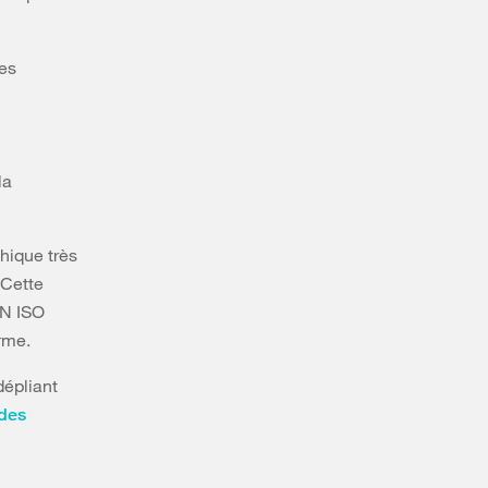
les
la
hique très
. Cette
EN ISO
orme.
dépliant
 des