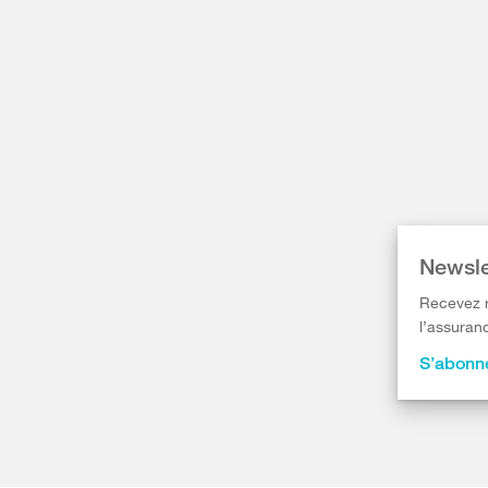
Newsle
Recevez r
l’assuranc
S’abonne