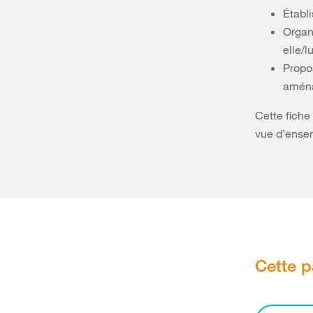
Établi
Organi
elle/l
Propos
amén
Cette fiche
vue d’ensem
Cette p