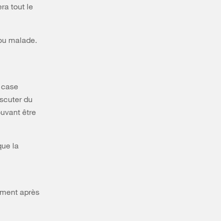
ra tout le
ou malade.
e case
iscuter du
ouvant être
que la
ement après