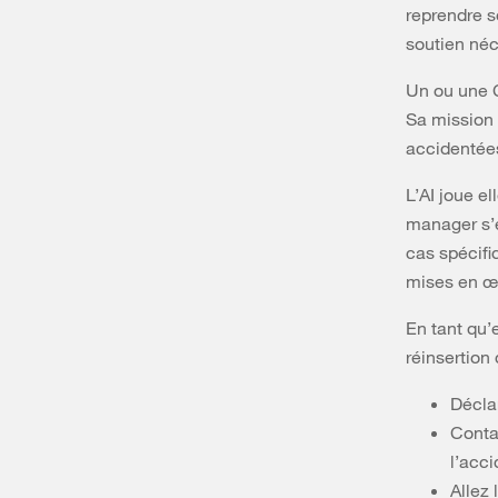
reprendre s
soutien néc
Un ou une 
Sa mission 
accidentées 
L’AI joue e
manager s’e
cas spécifi
mises en œ
En tant qu’
réinsertion
Déclar
Conta
l’acci
Allez 