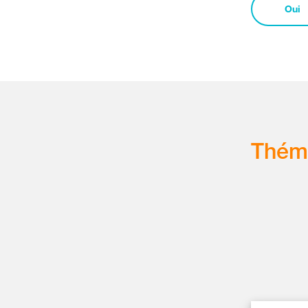
Oui
Thém