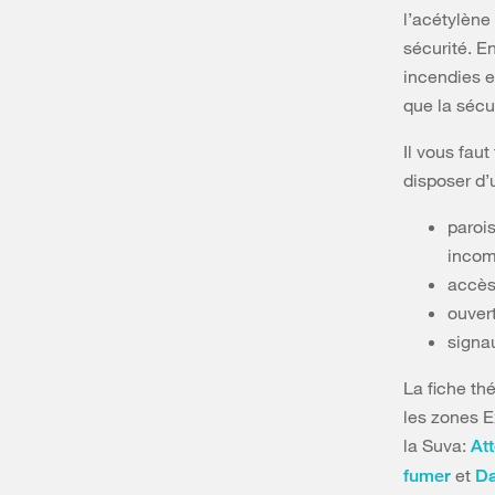
l’acétylène
sécurité. E
incendies e
que la sécu
Il vous faut
disposer d’
paroi
incom
accès 
ouvert
signa
La fiche th
les zones E
la Suva:
At
et
fumer
Da