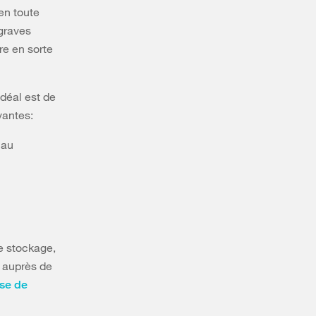
en toute
 graves
re en sorte
idéal est de
vantes:
iau
de stockage,
 auprès de
nse de