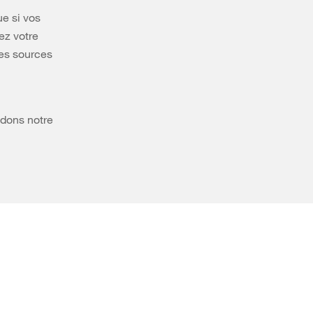
ue si vos
ez votre
les sources
ndons notre