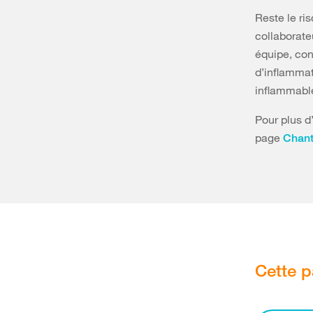
Reste le ri
collaborate
équipe, con
d’inflammat
inflammabl
Pour plus d
page
Chant
Cette p