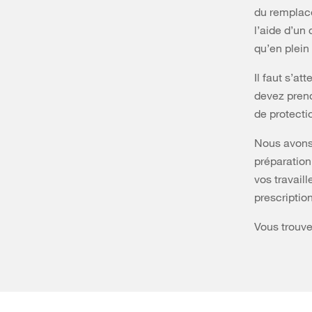
du remplace
l’aide d’un
qu’en plein 
Il faut s’at
devez prend
de protectio
Nous avons 
préparation
vos travail
prescriptio
Vous trouve