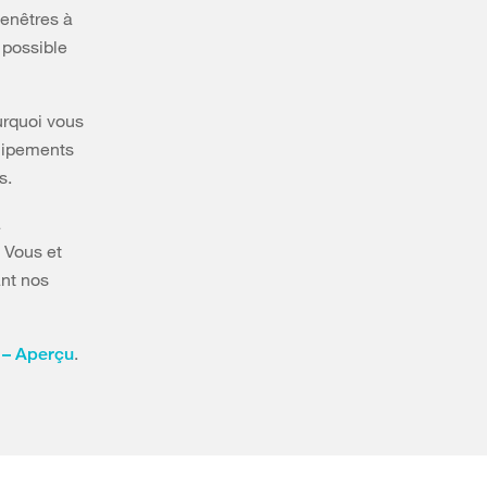
fenêtres à
 possible
ourquoi vous
quipements
s.
a
. Vous et
ant nos
.
 – Aperçu