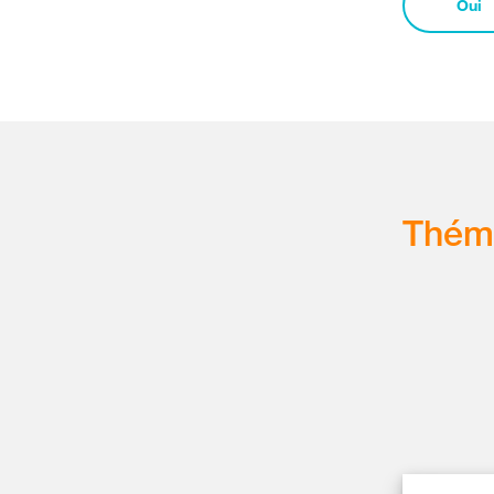
Oui
Thém