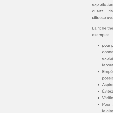
exploitatio
quartz, il 
silicose av
La fiche th
exemple:
pour 
connaî
exploi
labora
Empêc
possib
Aspir
Évite
Vérifi
Pour l
la cla