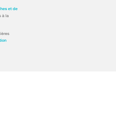
ches et de
 à la
sières
tion