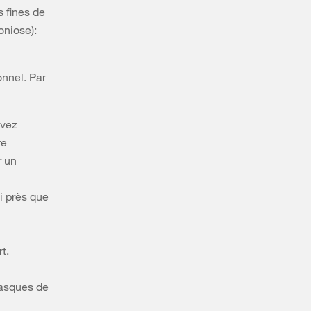
s fines de
oniose):
onnel. Par
evez
re
r un
i près que
t.
masques de