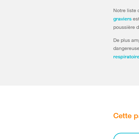
Notre liste
est
graviers
poussière d
De plus amp
dangereuses
respiratoir
Cette p