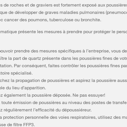
ns de roches et de graviers est fortement exposé aux poussière
risque de développer de graves maladies pulmonaires (pneumoc
ec cancer des poumons, tuberculose ou bronchite.
ématique présente les mesures à prendre pour protéger le pers
pouvoir prendre des mesures spécifiques à l’entreprise, vous d
tre la part de quartz présente dans les poussières fines de vot
tation. Par conséquent, faites contrôler les poussières fines pa
toire spécialisé.
hez la propagation de poussières et aspirez la poussière auss
le du lieu d’apparition.
ez également la poussière déposée. Ne pas essuyer!
z toute émission de poussières au niveau des postes de transfer
ez régulièrement l’efficacité du dépoussiéreur.
a protection personnelle des voies respiratoires, utilisez des 
sse de filtre FFP3.