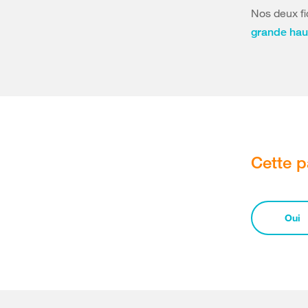
Nos deux f
grande hau
Cette p
Oui