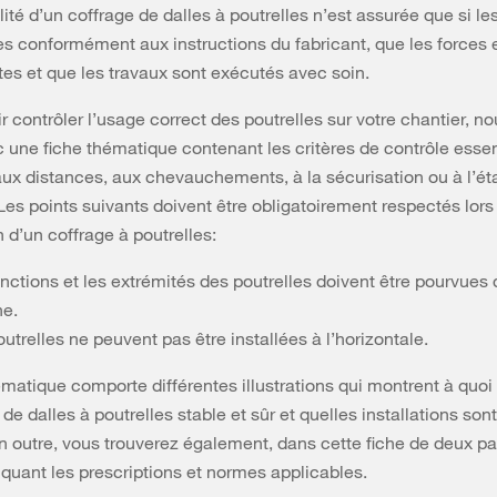
lité d’un coffrage de dalles à poutrelles n’est assurée que si le
ées conformément aux instructions du fabricant, que les forces
tes et que les travaux sont exécutés avec soin.
r contrôler l’usage correct des poutrelles sur votre chantier, n
 une fiche thématique contenant les critères de contrôle essen
x distances, aux chevauchements, à la sécurisation ou à l’ét
 Les points suivants doivent être obligatoirement respectés lors
on d’un coffrage à poutrelles:
nctions et les extrémités des poutrelles doivent être pourvues 
he.
utrelles ne peuvent pas être installées à l’horizontale.
ématique comporte différentes illustrations qui montrent à quo
de dalles à poutrelles stable et sûr et quelles installations sont
En outre, vous trouverez également, dans cette fiche de deux p
iquant les prescriptions et normes applicables.