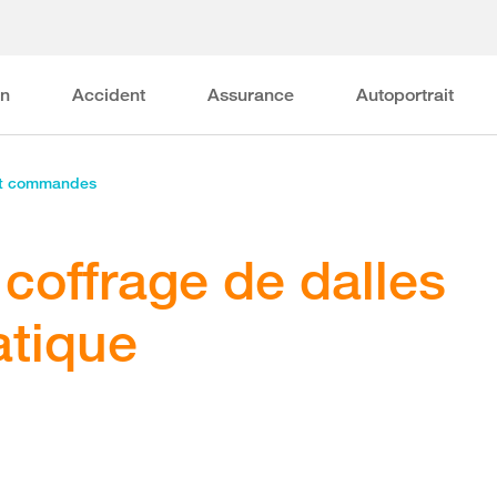
on
Accident
Assurance
Autoportrait
et commandes
 coffrage de dalles
atique