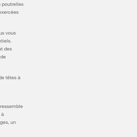
s poutrelles
 exercées
ous vous
tiels.
at des
 de
de têtes à
i ressemble
 à
ages, un