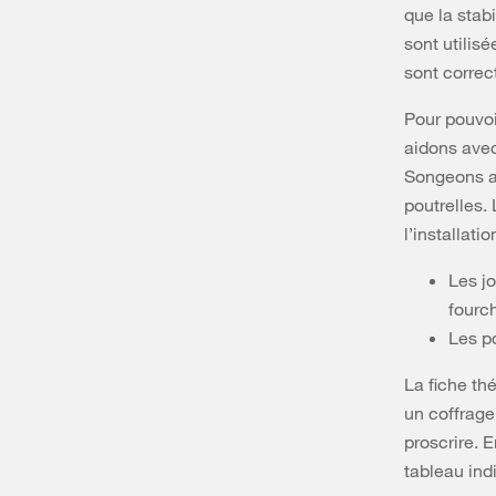
que la stabi
sont utilis
sont correc
Pour pouvoi
aidons avec
Songeons au
poutrelles.
l’installati
Les jo
fourc
Les po
La fiche th
un coffrage 
proscrire. 
tableau ind