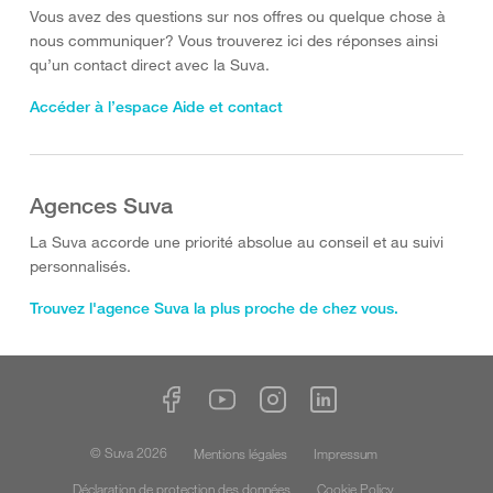
Vous avez des questions sur nos offres ou quelque chose à
nous communiquer? Vous trouverez ici des réponses ainsi
qu’un contact direct avec la Suva.
Accéder à l’espace Aide et contact
Agences Suva
La Suva accorde une priorité absolue au conseil et au suivi
personnalisés.
Trouvez l'agence Suva la plus proche de chez vous.
© Suva 2026
Mentions légales
Impressum
Déclaration de protection des données
Cookie Policy