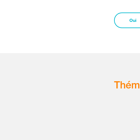
Oui
Thém