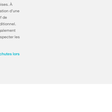
ises. À
sation d’une
f de
ditionnel.
également
especter les
chutes lors