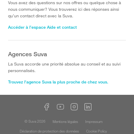
Vous avez des questions sur nos offres ou quelque chose à
nous communiquer? Vous trouverez ici des réponses ainsi
qu’un contact direct avec la Suva.
Accéder à l’espace Aide et contact
Agences Suva
La Suva accorde une priorité absolue au conseil et au suivi
personnalisés.
Trouvez l'agence Suva la plus proche de chez vous.
© Suva 2026
Mentions légales
Impressum
Déclaration de protection des données
Cookie Policy