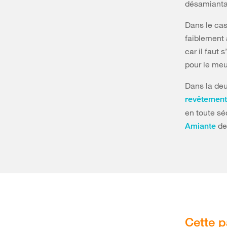
désamianta
Dans le ca
faiblement 
car il faut
pour le meu
Dans la de
revêtements
en toute sé
de 
Amiante
Cette p