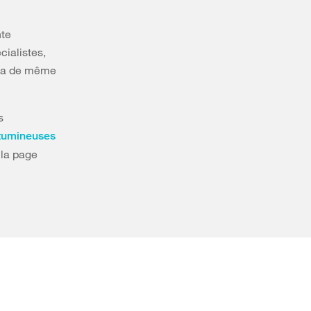
nte
cialistes,
n va de même
s
itumineuses
 la page