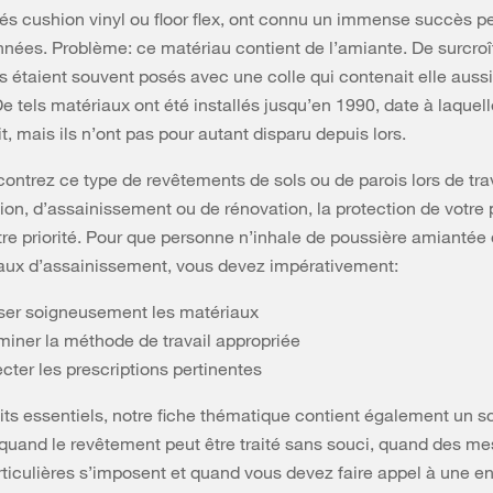
és cushion vinyl ou floor flex, ont connu un immense succès p
nnées. Problème: ce matériau contient de l’amiante. De surcroî
 étaient souvent posés avec une colle qui contenait elle auss
De tels matériaux ont été installés jusqu’en 1990, date à laquel
it, mais ils n’ont pas pour autant disparu depuis lors.
contrez ce type de revêtements de sols ou de parois lors de tr
ion, d’assainissement ou de rénovation, la protection de votre
otre priorité. Pour que personne n’inhale de poussière amianté
vaux d’assainissement, vous devez impérativement:
ser soigneusement les matériaux
miner la méthode de travail appropriée
cter les prescriptions pertinentes
aits essentiels, notre fiche thématique contient également un s
quand le revêtement peut être traité sans souci, quand des me
rticulières s’imposent et quand vous devez faire appel à une en