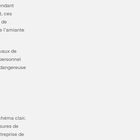
endant
t, ces
i de
le l’amiante
avaux de
 personnel
e dangereuse
chéma clair,
sures de
treprise de