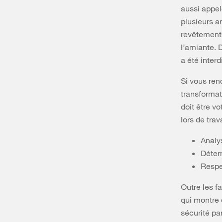
aussi appel
plusieurs a
revêtements
l’amiante. 
a été interd
Si vous ren
transformat
doit être v
lors de tra
Analy
Déter
Respe
Outre les f
qui montre 
sécurité pa