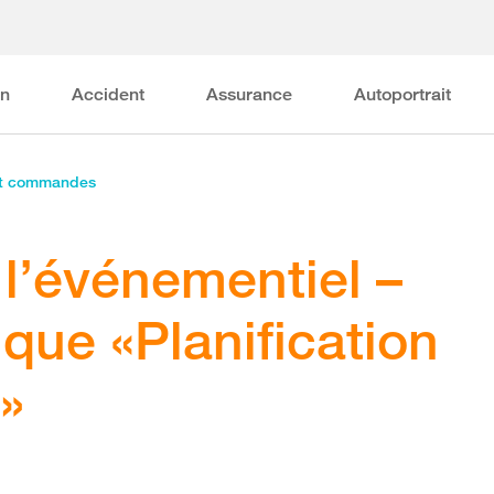
on
Accident
Assurance
Autoportrait
et commandes
l’événementiel –
que «Planification
é»