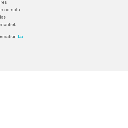
ires
 en compte
des
mentiel.
formation
La