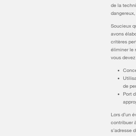
de la techn
dangereux, 
Soucieux qu
avons élabo
critères per
éliminer le 
vous devez 
Conce
Utili
de pe
Port d
appro
Lors d’un é
contribuer 
s’adresse d