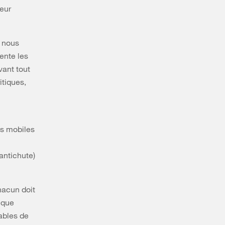
teur
, nous
ente les
vant tout
itiques,
es mobiles
antichute)
hacun doit
tique
ables de