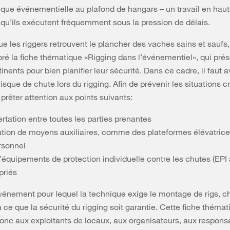
ique événementielle au plafond de hangars – un travail en hau
qu’ils exécutent fréquemment sous la pression de délais.
e les riggers retrouvent le plancher des vaches sains et saufs
ré la fiche thématique «Rigging dans l’événementiel», qui prés
tinents pour bien planifier leur sécurité. Dans ce cadre, il faut a
risque de chute lors du rigging. Afin de prévenir les situations cr
prêter attention aux points suivants:
rtation entre toutes les parties prenantes
sation de moyens auxiliaires, comme des plateformes élévatric
rsonnel
’équipements de protection individuelle contre les chutes (EPI 
priés
vénement pour lequel la technique exige le montage de rigs, c
à ce que la sécurité du rigging soit garantie. Cette fiche théma
onc aux exploitants de locaux, aux organisateurs, aux respons