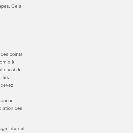
tapes. Cela
 des points
nomie à
et aussi de
, les
s devez
 qui en
ciation des
age Internet