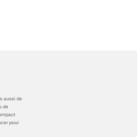
s aussi de
s de
 compact
acer pour