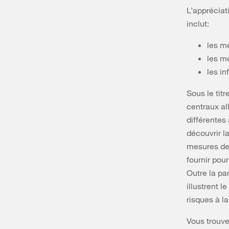
L’appréciat
inclut:
les m
les m
les in
Sous le tit
centraux al
différentes
découvrir la
mesures de 
fournir pou
Outre la pa
illustrent 
risques à l
Vous trouve