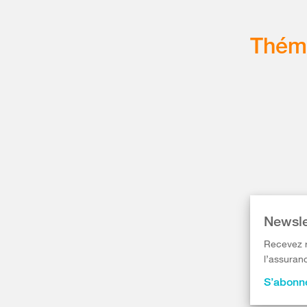
Thém
Newsle
Recevez r
l’assuranc
S’abonne