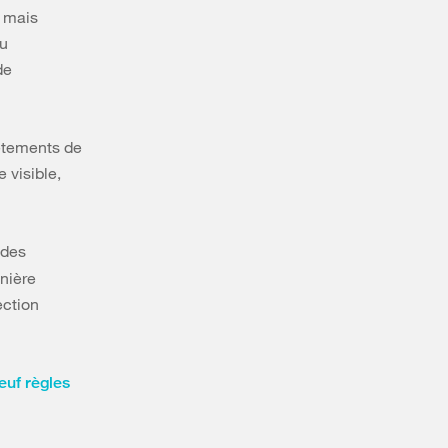
é mais
ou
de
vêtements de
 visible,
 des
anière
ection
euf règles