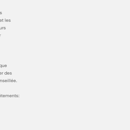
es
et les
urs
r
ique
er des
nseillée.
vêtements: