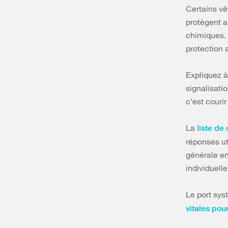
Certains vê
protègent a
chimiques. 
protection a
Expliquez à
signalisati
c’est couri
La
liste de
réponses ut
générale en
individuelle
Le port sys
vitales pour