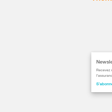
Newsle
Recevez r
l’assuranc
S’abonne