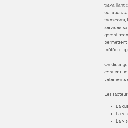
travaillant
collaborateu
transports, 
services san
garantissent
permettent 
météorolog
On distingu
contient un
vêtements d
Les facteur
La du
La vi
La vis