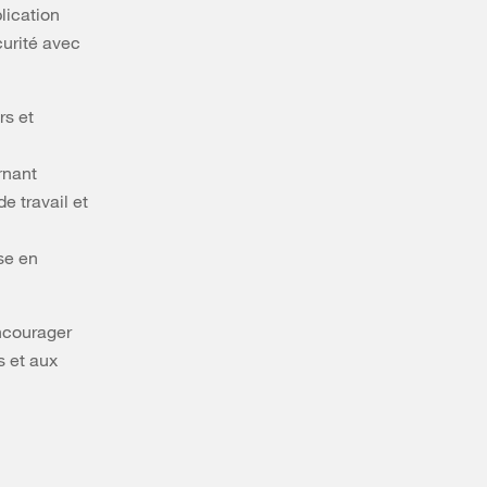
lication
curité avec
rs et
rnant
e travail et
se en
encourager
s et aux