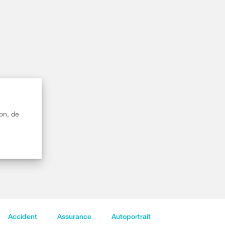
on, de
Accident
Assurance
Autoportrait