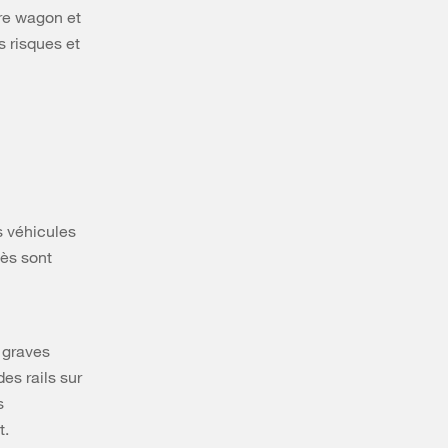
tre wagon et
s risques et
s véhicules
cès sont
 graves
s rails sur
s
t.