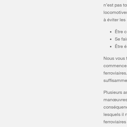
n’est pas to
locomotives
à éviter les
Être c
Se fai
Être 
Nous vous f
commence pa
ferroviaires
suffisammen
Plusieurs a
manœuvres. 
conséquenc
lesquels il 
ferroviaire