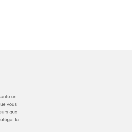
sente un
 que vous
leurs que
otéger la