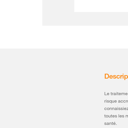
Descrip
Le traiteme
risque accr
connaissiez 
toutes les 
santé.