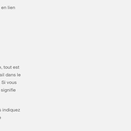
 en lien
, tout est
ail dans le
. Si vous
signifie
s indiquez
e