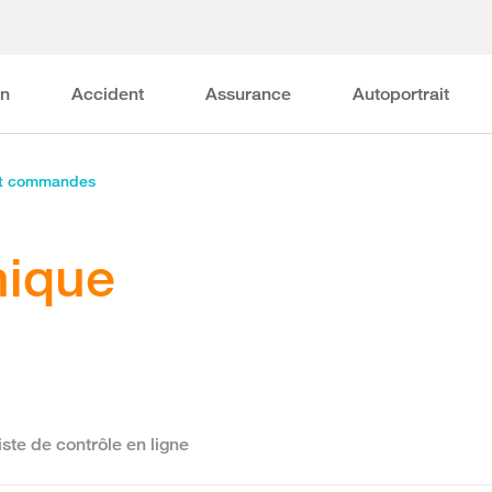
on
Accident
Assurance
Autoportrait
et commandes
nique
iste de contrôle en ligne