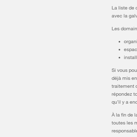
La liste de
avec la gal
Les domaine
organ
espac
instal
Si vous pou
déjà mis en
traitement 
répondez to
qu’il y a en
À la fin de
toutes les 
responsable 