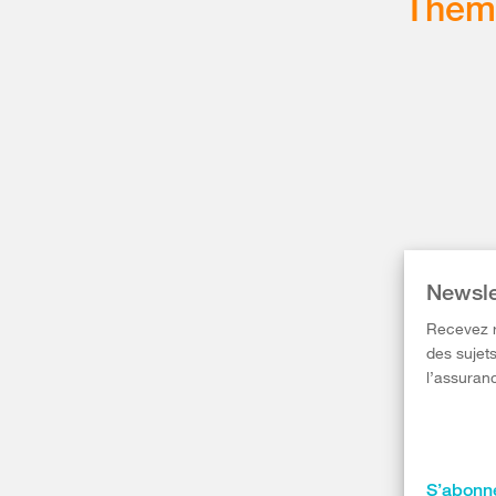
Thém
Newsle
Recevez r
des sujets
l’assuranc
S’abonne