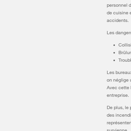
personnel d
de cuisine 
accidents.
Les dangers
Colli
Brûlu
Troubl
Les bureaux
on néglige 
Avec cette 
entreprise.
De plus, le 
des incendi
représenten
survienne.