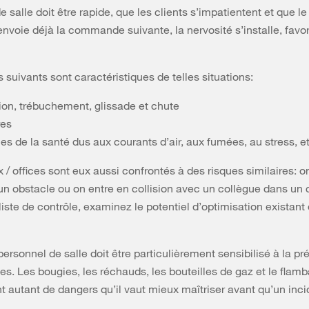
e salle doit être rapide, que les clients s’impatientent et que l
envoie déjà la commande suivante, la nervosité s’installe, favor
 suivants sont caractéristiques de telles situations:
sion, trébuchement, glissade et chute
res
es de la santé dus aux courants d’air, aux fumées, au stress, et
 / offices sont eux aussi confrontés à des risques similaires: o
un obstacle ou on entre en collision avec un collègue dans un c
liste de contrôle, examinez le potentiel d’optimisation existant
personnel de salle doit être particulièrement sensibilisé à la pr
es. Les bougies, les réchauds, les bouteilles de gaz et le flam
t autant de dangers qu’il vaut mieux maîtriser avant qu’un inci