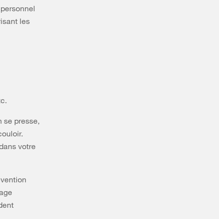
e personnel
isant les
c.
n se presse,
ouloir.
 dans votre
évention
bage
dent