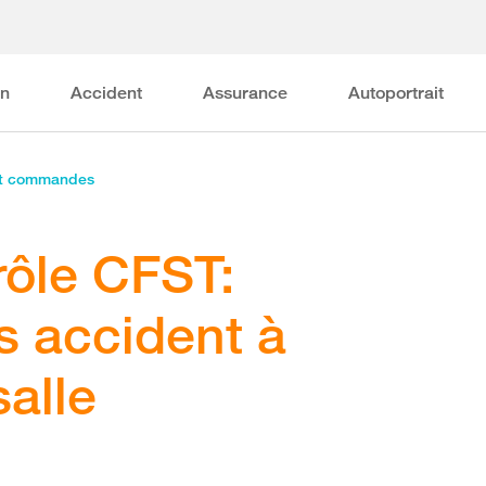
on
Accident
Assurance
Autoportrait
et commandes
rôle CFST:
ns accident à
salle