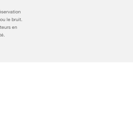
éservation
u le bruit.
ateurs en
té.