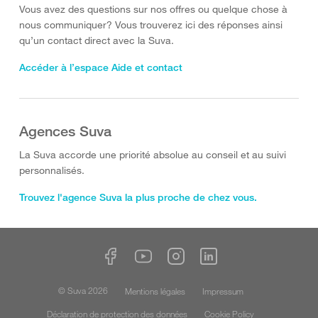
Vous avez des questions sur nos offres ou quelque chose à
nous communiquer? Vous trouverez ici des réponses ainsi
qu’un contact direct avec la Suva.
Accéder à l’espace Aide et contact
Agences Suva
La Suva accorde une priorité absolue au conseil et au suivi
personnalisés.
Trouvez l'agence Suva la plus proche de chez vous.
© Suva 2026
Mentions légales
Impressum
Déclaration de protection des données
Cookie Policy