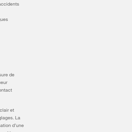
 accidents
ques
sure de
ueur
ontact
lair et
glages. La
sation d’une