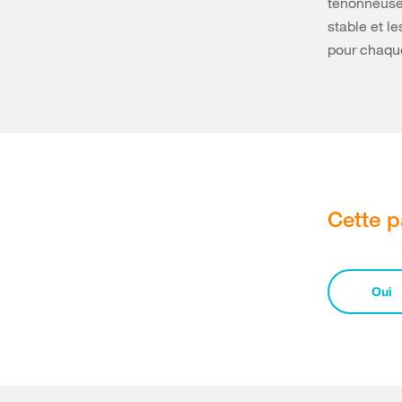
tenonneuse.
stable et le
pour chaque
Cette p
Oui