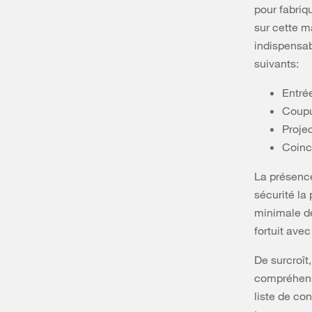
pour fabriq
sur cette m
indispensab
suivants:
Entré
Coupu
Projec
Coinc
La présence
sécurité la 
minimale de
fortuit avec 
De surcroît
compréhensi
liste de con