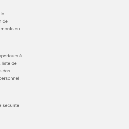
le.
on de
sements ou
sporteurs à
 liste de
s des
 personnel
e sécurité