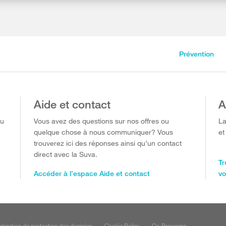
Prévention
Aide et contact
A
ou
Vous avez des questions sur nos offres ou
La
quelque chose à nous communiquer? Vous
et
trouverez ici des réponses ainsi qu’un contact
direct avec la Suva.
Tr
Accéder à l’espace Aide et contact
vo
claration de protection des données
Cookie Policy
Co-Browsing