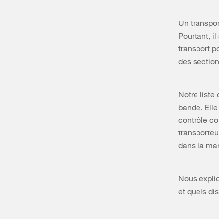
Un transpor
Pourtant, il
transport p
des sectio
Notre liste
bande. Elle 
contrôle co
transporteu
dans la ma
Nous expliq
et quels dis