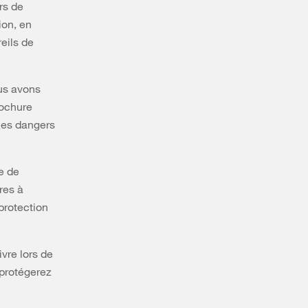
rs de
ion, en
eils de
ous avons
rochure
les dangers
e de
res à
protection
vre lors de
 protégerez