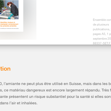
Ensemble co
de plusieurs
publications,
pages A5, 1 
septembre 20
88337-SET.F
conseils d’instruction pour la
ie
tion
iments construits avant 1990 sont susceptibles de
l’amiante. En cas de doutes (y a-t-il de l’amiante?),
 personnel à dire STOP et à exiger un diagnostic
, l’amiante ne peut plus être utilisé en Suisse, mais dans les 
s, ce matériau dangereux est encore largement répandu. Très f
iante présentent un risque substantiel pour la santé si elles son
ans l’air et inhalées.