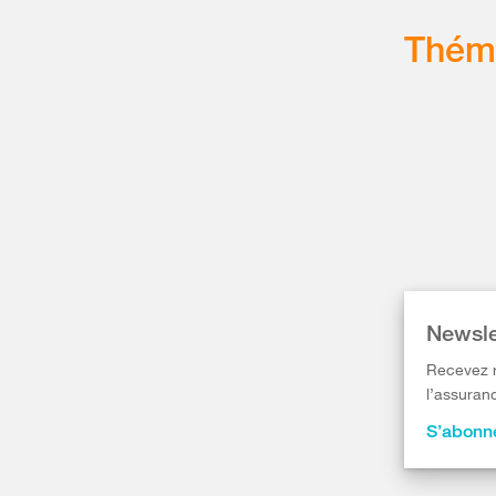
Thém
Newsle
Recevez r
l’assuranc
S’abonne