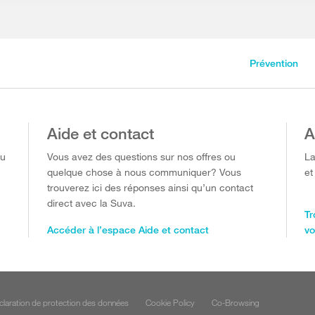
Prévention
Aide et contact
A
ou
Vous avez des questions sur nos offres ou
La
quelque chose à nous communiquer? Vous
et
trouverez ici des réponses ainsi qu’un contact
direct avec la Suva.
Tr
Accéder à l’espace Aide et contact
vo
claration de protection des données
Cookie Policy
Co-Browsing