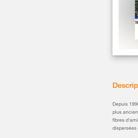
Amiante: 
menuiser
Descrip
Tous les bât
renfermer de 
incitez votre
Depuis 1990
amiante.
plus ancien
fibres d’am
dispersées d