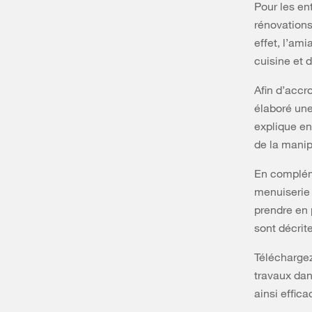
Pour les en
rénovations.
effet, l’am
cuisine et d
Afin d’accr
élaboré une
explique en
de la manip
En compléme
menuiserie 
prendre en 
sont décrite
Téléchargez
travaux dan
ainsi effic