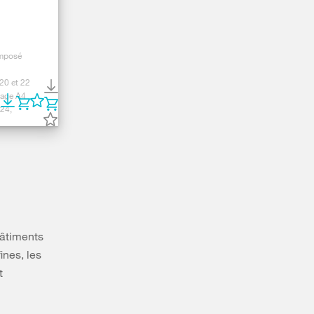
mposé
 20 et 22
page A4
24,
bâtiments
ines, les
t